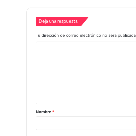
Deja una respuesta
Tu dirección de correo electrónico no será publicada
C
o
m
e
n
t
a
r
Nombre
*
i
o