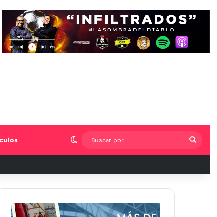
Switch skin
Busca
culos
por