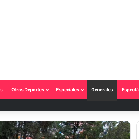
s
Otros Deportes
Especiales
Generales
Espectá