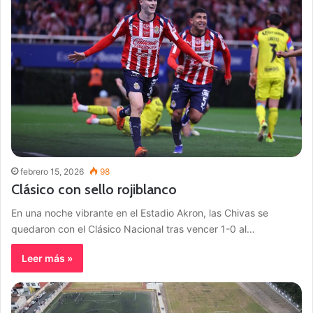
febrero 15, 2026
98
Clásico con sello rojiblanco
En una noche vibrante en el Estadio Akron, las Chivas se
quedaron con el Clásico Nacional tras vencer 1-0 al…
Leer más »