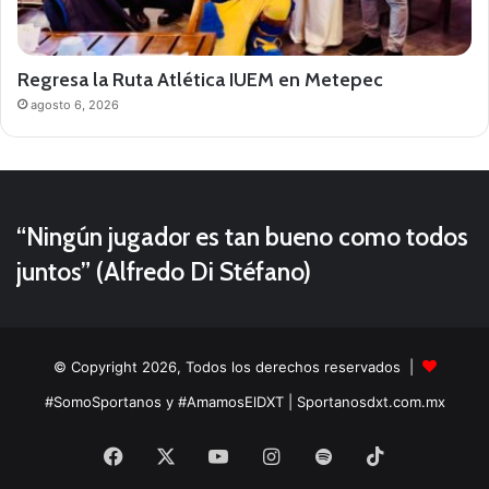
Regresa la Ruta Atlética IUEM en Metepec
agosto 6, 2026
“Ningún jugador es tan bueno como todos
juntos” (Alfredo Di Stéfano)
© Copyright 2026, Todos los derechos reservados |
#SomoSportanos y #AmamosElDXT
| Sportanosdxt.com.mx
Facebook
X
YouTube
Instagram
Spotify
TikTok