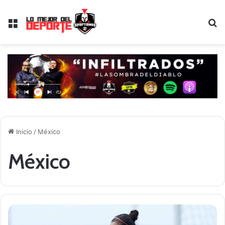
Menú
B
Inicio
/
México
México