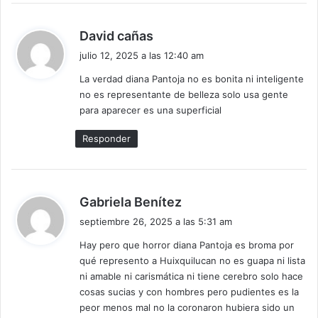
d
David cañas
i
julio 12, 2025 a las 12:40 am
c
La verdad diana Pantoja no es bonita ni inteligente
e
no es representante de belleza solo usa gente
:
para aparecer es una superficial
Responder
d
Gabriela Benítez
i
septiembre 26, 2025 a las 5:31 am
c
Hay pero que horror diana Pantoja es broma por
e
qué represento a Huixquilucan no es guapa ni lista
:
ni amable ni carismática ni tiene cerebro solo hace
cosas sucias y con hombres pero pudientes es la
peor menos mal no la coronaron hubiera sido un