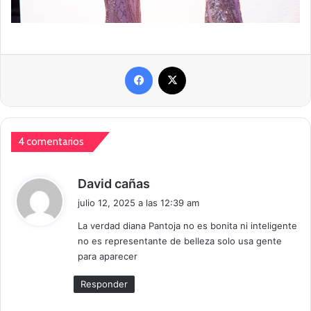
Facebook
X
4 comentarios
d
David cañas
i
julio 12, 2025 a las 12:39 am
c
La verdad diana Pantoja no es bonita ni inteligente
e
no es representante de belleza solo usa gente
:
para aparecer
Responder