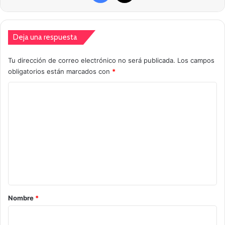
Deja una respuesta
Tu dirección de correo electrónico no será publicada.
Los campos
obligatorios están marcados con
*
C
o
m
e
n
t
a
r
Nombre
*
i