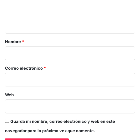
e
n
t
a
r
Nombre
*
i
o
*
Correo electrónico
*
Web
Guarda mi nombre, correo electrónico y web en este
navegador para la próxima vez que comente.