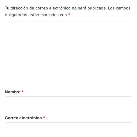
Tu dirección de correo electrónico no será publicada.
Los campos
obligatorios están marcados con
*
C
o
m
e
n
t
a
r
Nombre
*
i
o
*
Correo electrónico
*