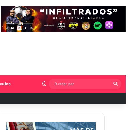
Switch skin
Busca
culos
por