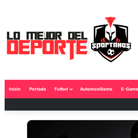
Inicio
Portada
Futbol
Automovilismo
E-Game