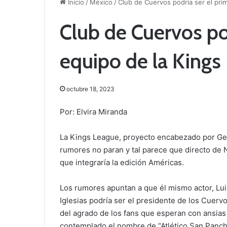
Inicio
/
México
/
Club de Cuervos podría ser el pri
Club de Cuervos po
equipo de la Kings
octubre 18, 2023
Por: Elvira Miranda
La Kings League, proyecto encabezado por Gera
rumores no paran y tal parece que directo de N
que integraría la edición Américas.
Los rumores apuntan a que él mismo actor, Lui
Iglesias podría ser el presidente de los Cuerv
del agrado de los fans que esperan con ansias 
contemplado el nombre de “Atlético San Panch