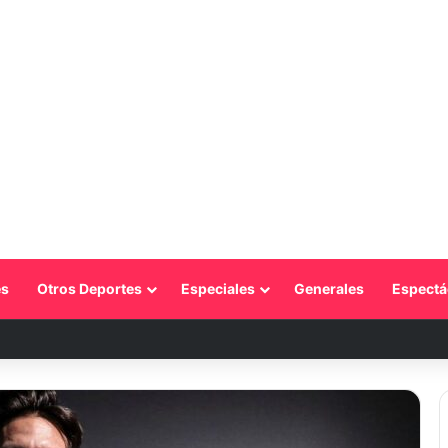
s
Otros Deportes
Especiales
Generales
Espectá