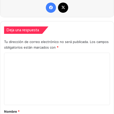
Facebook
X
Deja una respuesta
Tu dirección de correo electrónico no será publicada.
Los campos
obligatorios están marcados con
*
C
o
m
e
n
t
a
r
Nombre
*