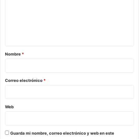
m
e
n
t
a
r
Nombre
*
i
o
*
Correo electrónico
*
Web
Guarda mi nombre, correo electrónico y web en este