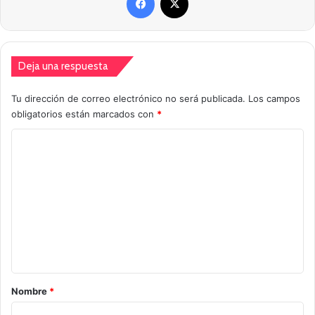
Deja una respuesta
Tu dirección de correo electrónico no será publicada.
Los campos
obligatorios están marcados con
*
C
o
m
e
n
t
a
r
Nombre
*
i