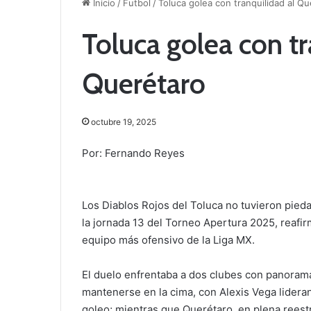
Inicio
/
Futbol
/
Toluca golea con tranquilidad al Qu
Toluca golea con tr
Querétaro
octubre 19, 2025
Por: Fernando Reyes
Los Diablos Rojos del Toluca no tuvieron pied
la jornada 13 del Torneo Apertura 2025, reafi
equipo más ofensivo de la Liga MX.
El duelo enfrentaba a dos clubes con panorama
mantenerse en la cima, con Alexis Vega lideran
goleo; mientras que Querétaro, en plena rees