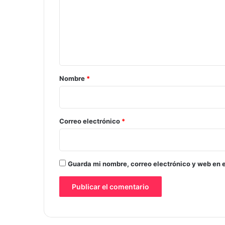
m
e
n
t
a
r
Nombre
*
i
o
*
Correo electrónico
*
Guarda mi nombre, correo electrónico y web en 