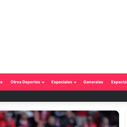
s
Otros Deportes
Especiales
Generales
Espectá