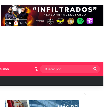
Switch skin
Busca
culos
por