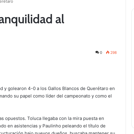
erétaro
anquilidad al
0
298
ad y golearon 4-0 a los Gallos Blancos de Querétaro en
rmando su papel como líder del campeonato y como el
s opuestos. Toluca llegaba con la mira puesta en
do en asistencias y Paulinho peleando el título de
tructuración bajo nuevos dueños, buscaba mantener su