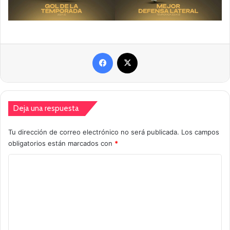
Facebook
X
Deja una respuesta
Tu dirección de correo electrónico no será publicada.
Los campos
obligatorios están marcados con
*
C
o
m
e
n