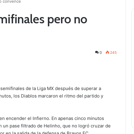
no convence
mifinales pero no
0
245
s semifinales de la Liga MX después de superar a
utos, los Diablos marcaron el ritmo del partido y
 en encender el Infierno. En apenas cinco minutos
 un pase filtrado de Helinho, que no logró cruzar de
or en la salida de la defensa de Bravos FC.