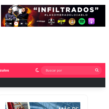
Switch skin
Busca
culos
por