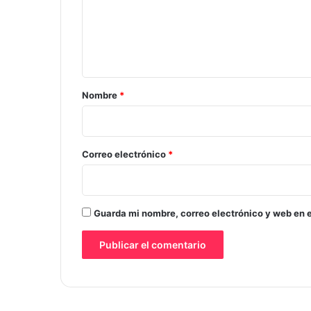
e
n
t
a
r
Nombre
*
i
o
*
Correo electrónico
*
Guarda mi nombre, correo electrónico y web en 