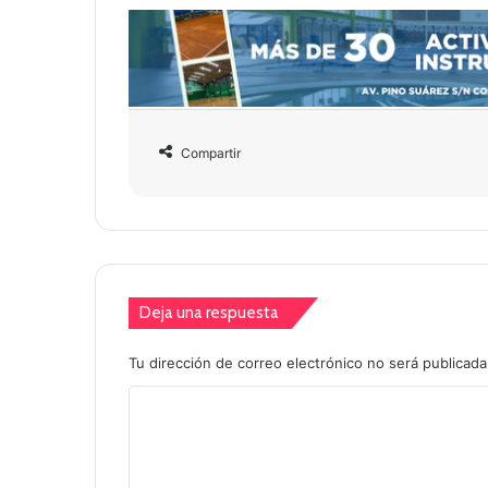
Compartir
Deja una respuesta
Tu dirección de correo electrónico no será publicada
C
o
m