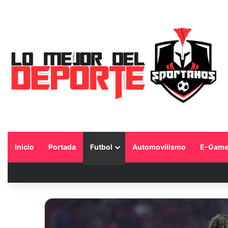
Inicio
Portada
Futbol
Automovilismo
E-Game