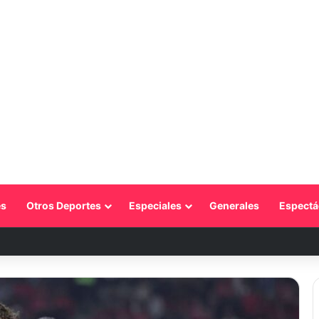
s
Otros Deportes
Especiales
Generales
Espectá