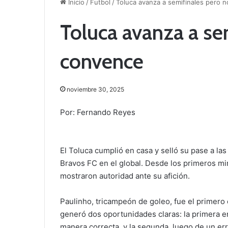
Inicio
/
Futbol
/
Toluca avanza a semifinales pero 
Toluca avanza a se
convence
noviembre 30, 2025
Por: Fernando Reyes
El Toluca cumplió en casa y selló su pase a la
Bravos FC en el global. Desde los primeros min
mostraron autoridad ante su afición.
Paulinho, tricampeón de goleo, fue el primero
generó dos oportunidades claras: la primera en
manera correcta, y la segunda, luego de un err