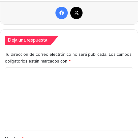
Facebook
X
Deja una respuesta
Tu dirección de correo electrónico no será publicada.
Los campos
obligatorios están marcados con
*
C
o
m
e
n
t
a
r