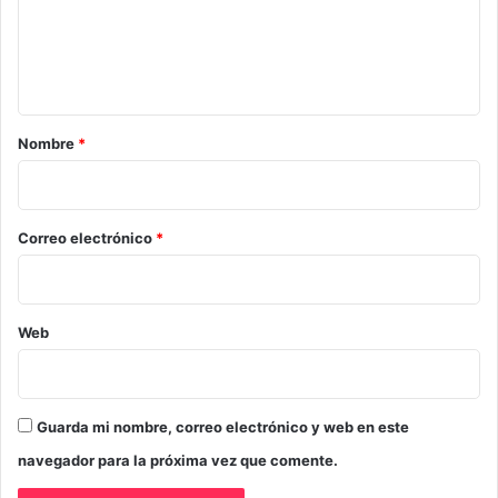
e
n
t
a
r
Nombre
*
i
o
*
Correo electrónico
*
Web
Guarda mi nombre, correo electrónico y web en este
navegador para la próxima vez que comente.