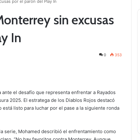
sas por el parón del Play In
onterrey sin excusas
ay In
0
353
ante el desafío que representa enfrentar a Rayados
sura 2025. El estratega de los Diablos Rojos destacó
o está listo para luchar por el pase a la siguiente ronda
e la serie, Mohamed describió el enfrentamiento como
o claro. “No hay favoritos contra Monterrey. Aunque