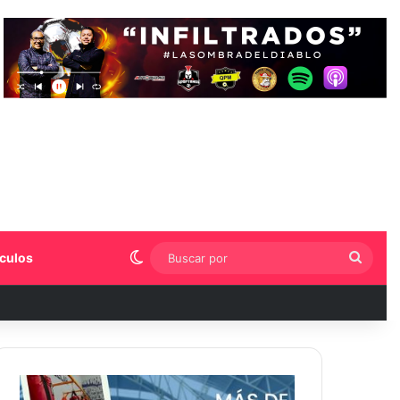
Switch skin
Busca
culos
por