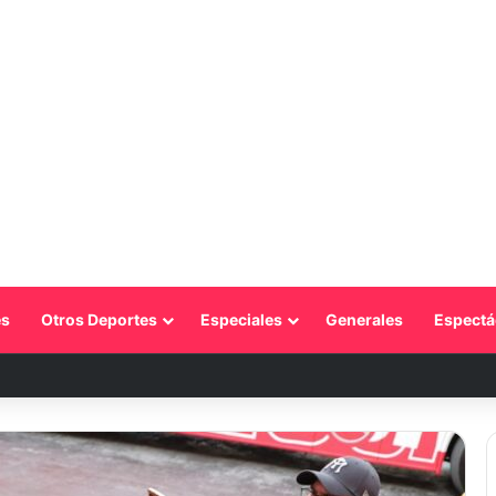
s
Otros Deportes
Especiales
Generales
Espectá