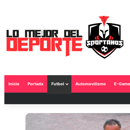
Inicio
Portada
Futbol
Automovilismo
E-Game