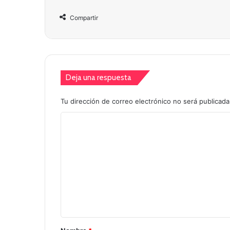
Compartir
Deja una respuesta
Tu dirección de correo electrónico no será publicada
C
o
m
e
n
t
a
r