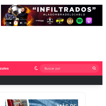
Switch skin
Busca
culos
por