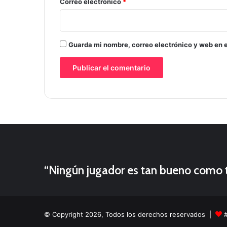
*
Correo electrónico
*
Guarda mi nombre, correo electrónico y web en 
“Ningún jugador es tan bueno como t
© Copyright 2026, Todos los derechos reservados |