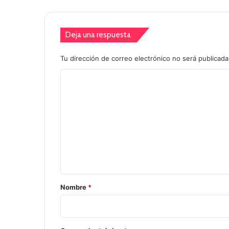
Deja una respuesta
Tu dirección de correo electrónico no será publicada
C
o
m
e
n
t
a
r
Nombre
*
i
o