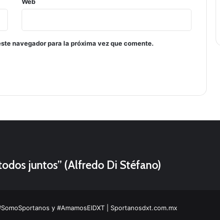
Web
este navegador para la próxima vez que comente.
odos juntos” (Alfredo Di Stéfano)
#SomoSportanos y #AmamosElDXT
| Sportanosdxt.com.mx