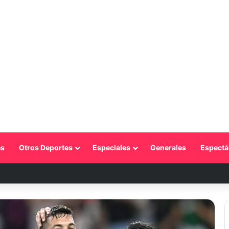
s
Otros Deportes
Especiales
Generales
Espectá