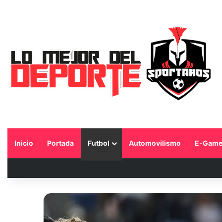
Inicio
Portada
Futbol
Automovilismo
E-Game