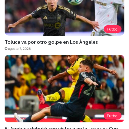
Futbol
Toluca va por otro golpe en Los Ángeles
agosto 7, 2026
Futbol
El América debutó con victoria en la Leagues Cup