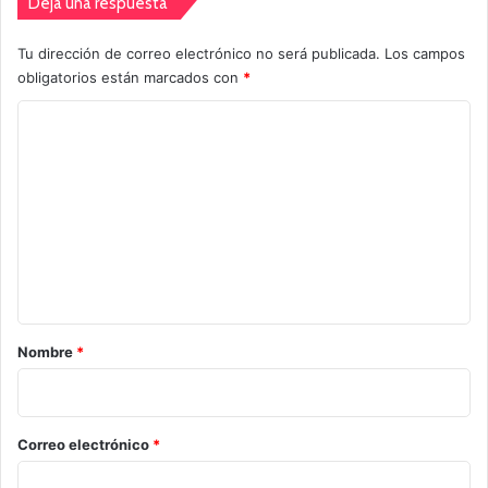
Deja una respuesta
Tu dirección de correo electrónico no será publicada.
Los campos
obligatorios están marcados con
*
C
o
m
e
n
t
a
r
Nombre
*
i
o
*
Correo electrónico
*