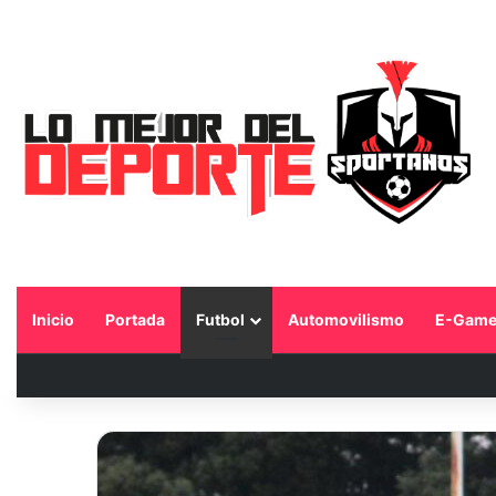
Inicio
Portada
Futbol
Automovilismo
E-Game