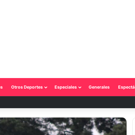
s
Otros Deportes
Especiales
Generales
Espectá