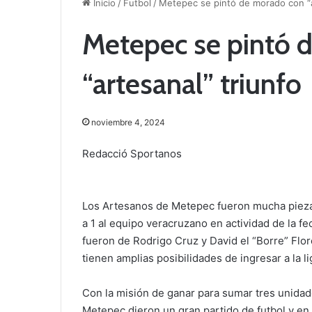
Inicio
/
Futbol
/
Metepec se pintó de morado con “a
Metepec se pintó 
“artesanal” triunfo
noviembre 4, 2024
Redacció Sportanos
Los Artesanos de Metepec fueron mucha pieza 
a 1 al equipo veracruzano en actividad de la f
fueron de Rodrigo Cruz y David el “Borre” Flore
tienen amplias posibilidades de ingresar a la lig
Con la misión de ganar para sumar tres unidade
Metepec dieron un gran partido de futbol y en