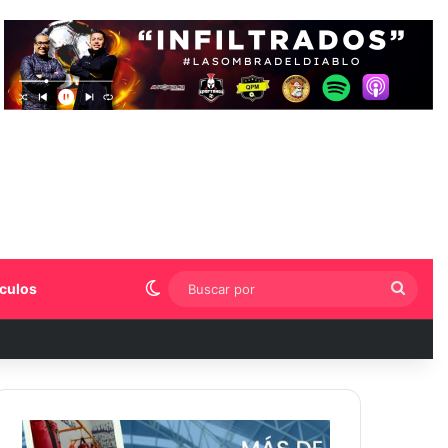
Switch skin
Busca
culos
por