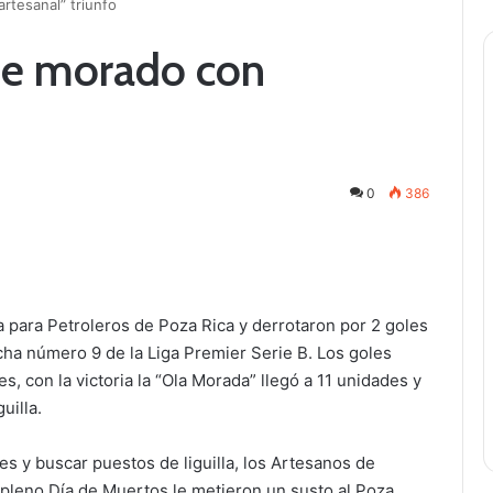
rtesanal” triunfo
de morado con
0
386
para Petroleros de Poza Rica y derrotaron por 2 goles
echa número 9 de la Liga Premier Serie B. Los goles
s, con la victoria la “Ola Morada” llegó a 11 unidades y
uilla.
s y buscar puestos de liguilla, los Artesanos de
 pleno Día de Muertos le metieron un susto al Poza