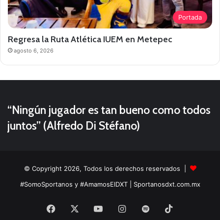
Portada
Regresa la Ruta Atlética IUEM en Metepec
agosto 6, 2026
“Ningún jugador es tan bueno como todos
juntos” (Alfredo Di Stéfano)
© Copyright 2026, Todos los derechos reservados |
#SomoSportanos y #AmamosElDXT
| Sportanosdxt.com.mx
Facebook
X
YouTube
Instagram
Spotify
TikTok