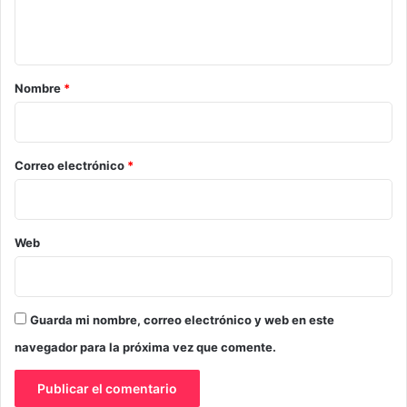
n
t
a
r
Nombre
*
i
o
*
Correo electrónico
*
Web
Guarda mi nombre, correo electrónico y web en este
navegador para la próxima vez que comente.