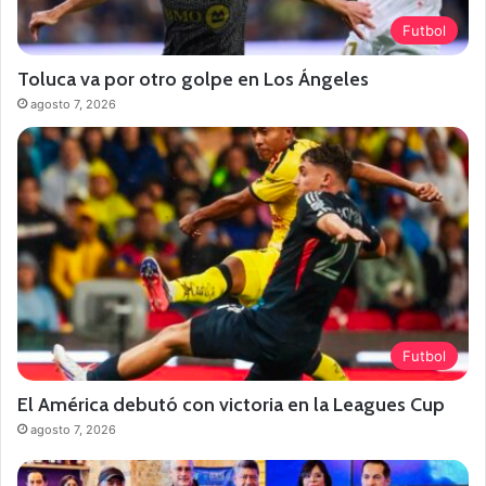
Futbol
Toluca va por otro golpe en Los Ángeles
agosto 7, 2026
Futbol
El América debutó con victoria en la Leagues Cup
agosto 7, 2026