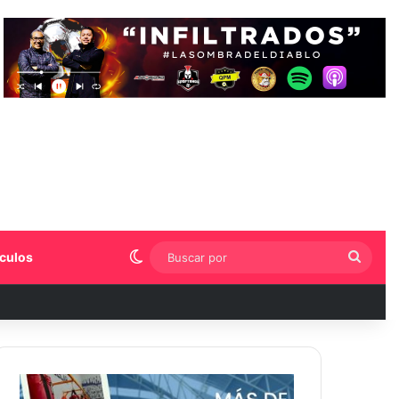
Switch skin
Busca
culos
por