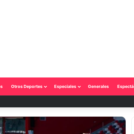
s
Otros Deportes
Especiales
Generales
Espectá