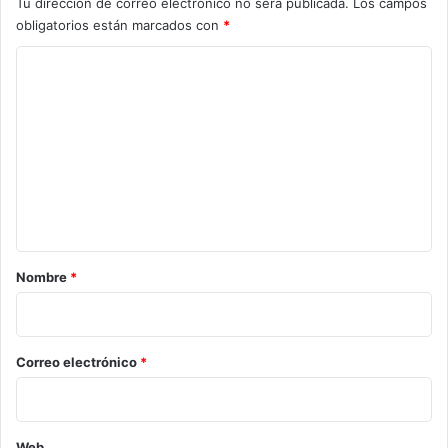
Tu dirección de correo electrónico no será publicada.
Los campos
obligatorios están marcados con
*
C
o
m
e
n
t
a
r
Nombre
*
i
o
*
Correo electrónico
*
Web