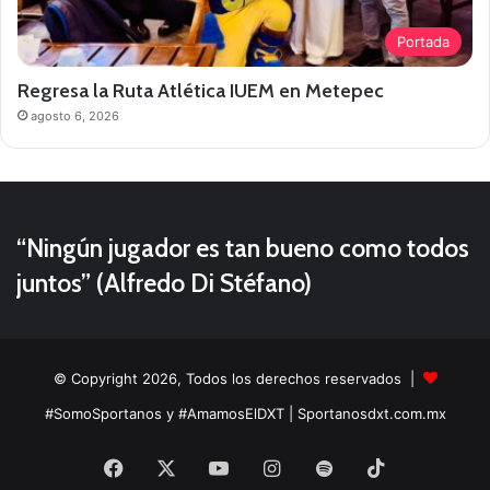
Portada
Regresa la Ruta Atlética IUEM en Metepec
agosto 6, 2026
“Ningún jugador es tan bueno como todos
juntos” (Alfredo Di Stéfano)
© Copyright 2026, Todos los derechos reservados |
#SomoSportanos y #AmamosElDXT
| Sportanosdxt.com.mx
Facebook
X
YouTube
Instagram
Spotify
TikTok