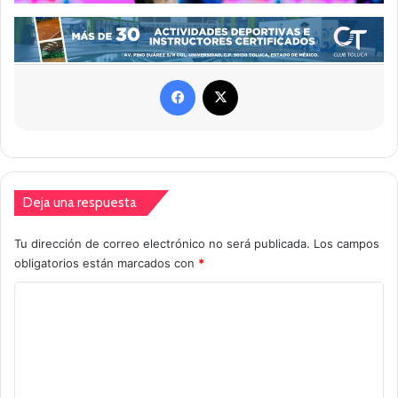
Facebook
X
Deja una respuesta
Tu dirección de correo electrónico no será publicada.
Los campos
obligatorios están marcados con
*
C
o
m
e