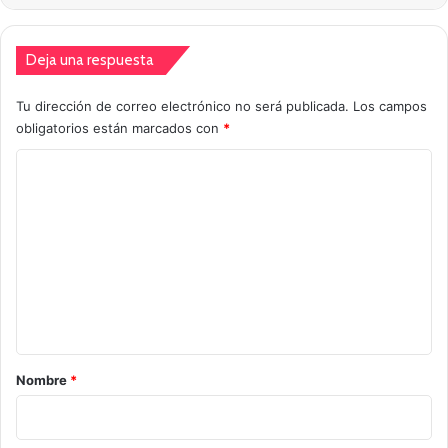
Deja una respuesta
Tu dirección de correo electrónico no será publicada.
Los campos
obligatorios están marcados con
*
C
o
m
e
n
t
a
r
Nombre
*
i
o