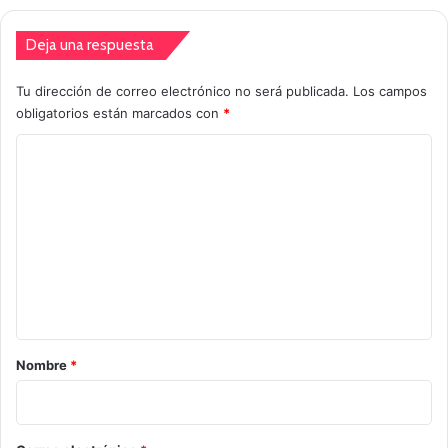
Deja una respuesta
Tu dirección de correo electrónico no será publicada.
Los campos
obligatorios están marcados con
*
C
o
m
e
n
t
a
r
Nombre
*
i
o