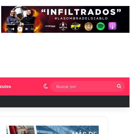
Switch skin
Busca
culos
por