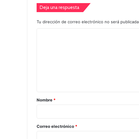
Deja una respuesta
Tu dirección de correo electrónico no será publicada
C
o
m
e
n
t
a
r
Nombre
*
i
o
*
Correo electrónico
*