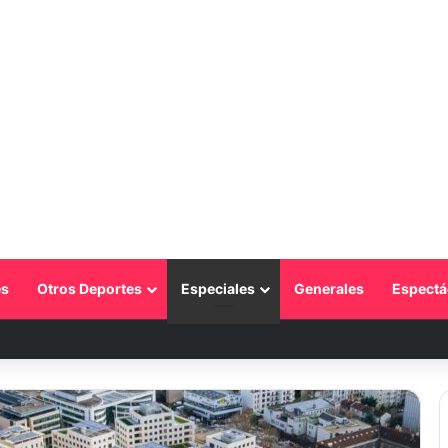
s
Otros Deportes
Especiales
Generales
Espectá