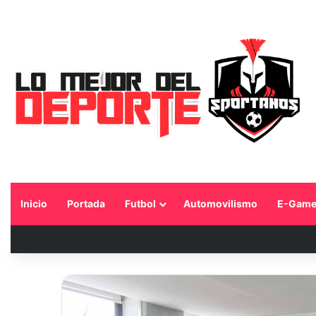
Inicio
Portada
Futbol
Automovilismo
E-Game