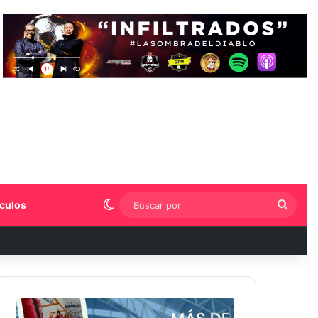
Switch skin
Busca
culos
por