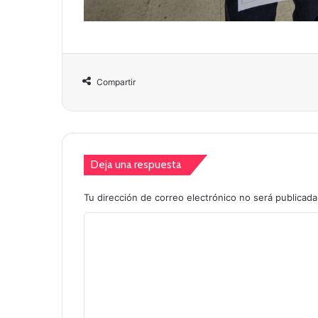
Compartir
Deja una respuesta
Tu dirección de correo electrónico no será publicada
C
o
m
e
n