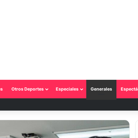
s
Otros Deportes
Especiales
Generales
Espectá