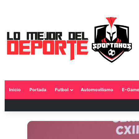
Inicio
Portada
Futbol
Automovilismo
E-Game