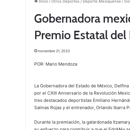
Inicio
/
Otros Deportes
/
Deporte Mexiquense
/
Go
Gobernadora mexi
Premio Estatal del
noviembre 21, 2023
POR: Mario Mendoza
La Gobernadora del Estado de México, Delfin
por el CXIII Aniversario de la Revolución Mexi
tres destacados deportistas Emiliano Hernánde
Salinas Rojas y el entrenador, Orlando Ibarra P
Durante la premiación, la galardonada Itzama
su esfuerzo para contribuir a que el EdoMéx