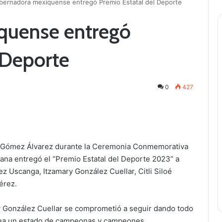
bernadora mexiquense entregó Premio Estatal del Deporte
quense entregó
 Deporte
0
427
a Gómez Álvarez durante la Ceremonia Conmemorativa
cana entregó el “Premio Estatal del Deporte 2023” a
z Uscanga, Itzamary González Cuellar, Citli Siloé
érez.
ry González Cuellar se comprometió a seguir dando todo
 sea un estado de campeonas y campeones.