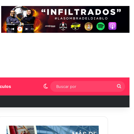
Switch skin
Busca
culos
por