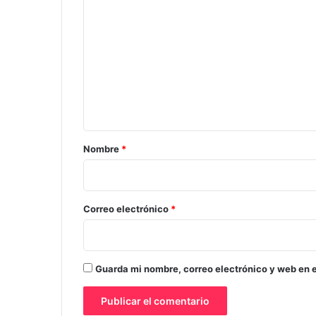
o
m
e
n
t
a
r
Nombre
*
i
o
*
Correo electrónico
*
Guarda mi nombre, correo electrónico y web en 