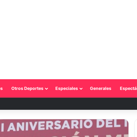
s
Otros Deportes
Especiales
Generales
Espectá