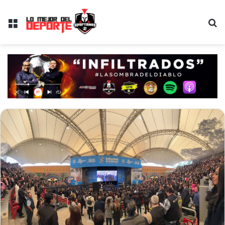
Menú
B