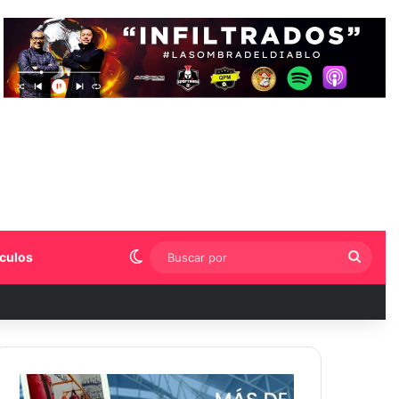
Switch skin
Busca
culos
por