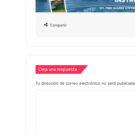
Compartir
Deja una respuesta
Tu dirección de correo electrónico no será publicada
C
o
m
e
n