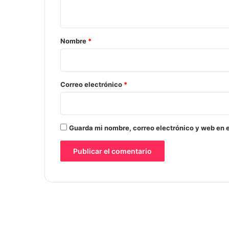
t
a
r
Nombre
*
i
o
*
Correo electrónico
*
Guarda mi nombre, correo electrónico y web en 