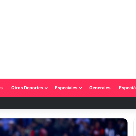
s
Otros Deportes
Especiales
Generales
Espectá