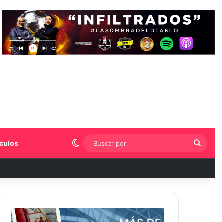
Switch skin
Busca
culos
por