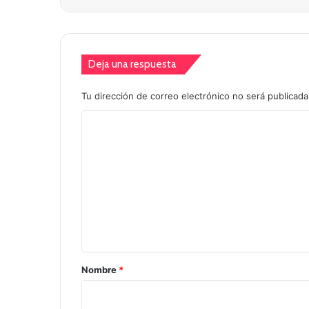
Deja una respuesta
Tu dirección de correo electrónico no será publicada
C
o
m
e
n
t
a
r
Nombre
*
i
o