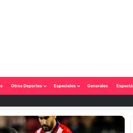
s
Otros Deportes
Especiales
Generales
Espectá