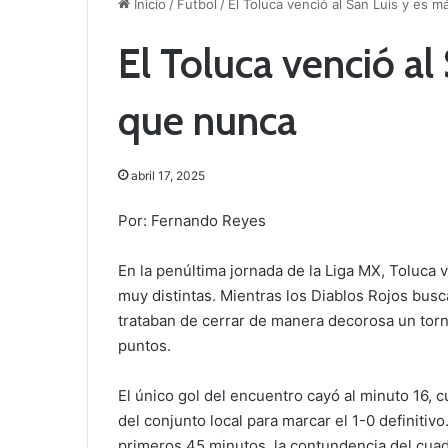
Inicio
/
Futbol
/
El Toluca venció al San Luis y es m
El Toluca venció al
que nunca
abril 17, 2025
Por: Fernando Reyes
En la penúltima jornada de la Liga MX, Toluca v
muy distintas. Mientras los Diablos Rojos busc
trataban de cerrar de manera decorosa un torn
puntos.
El único gol del encuentro cayó al minuto 16, 
del conjunto local para marcar el 1-0 definitiv
primeros 45 minutos, la contundencia del cuadr