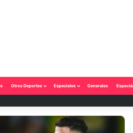
s
Otros Deportes
Especiales
Generales
Espectá