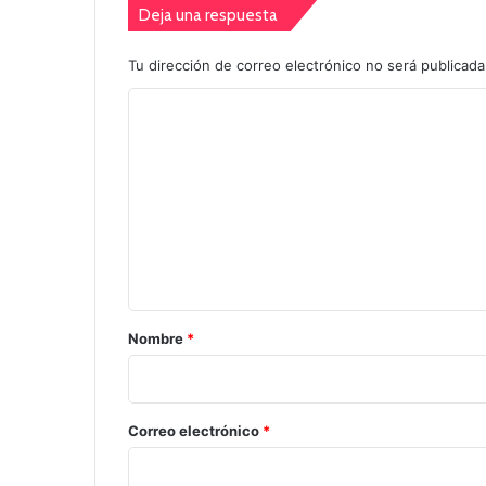
Deja una respuesta
Tu dirección de correo electrónico no será publicada
C
o
m
e
n
t
a
r
Nombre
*
i
o
*
Correo electrónico
*