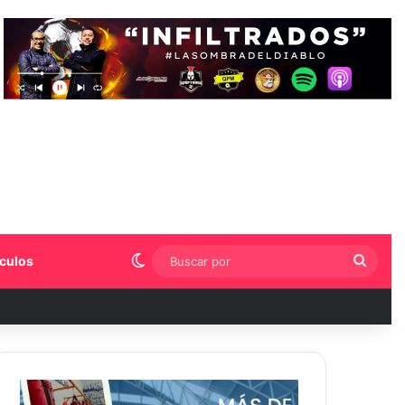
Switch skin
Busca
culos
por