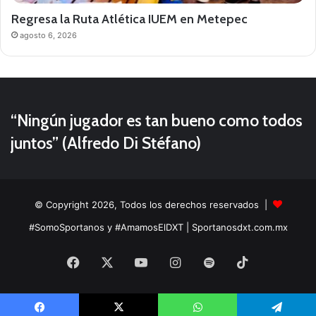
Regresa la Ruta Atlética IUEM en Metepec
agosto 6, 2026
“Ningún jugador es tan bueno como todos
juntos” (Alfredo Di Stéfano)
© Copyright 2026, Todos los derechos reservados |
#SomoSportanos y #AmamosElDXT
| Sportanosdxt.com.mx
Facebook
X
YouTube
Instagram
Spotify
TikTok