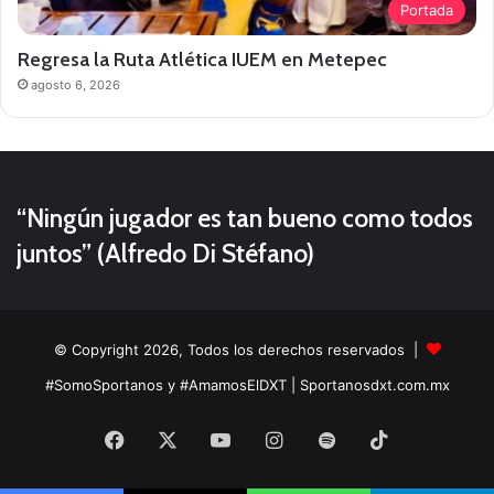
Portada
Regresa la Ruta Atlética IUEM en Metepec
agosto 6, 2026
“Ningún jugador es tan bueno como todos
juntos” (Alfredo Di Stéfano)
© Copyright 2026, Todos los derechos reservados |
#SomoSportanos y #AmamosElDXT
| Sportanosdxt.com.mx
Facebook
X
YouTube
Instagram
Spotify
TikTok