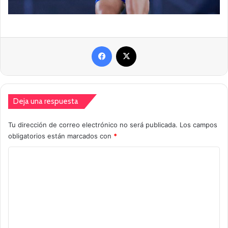
Facebook
X
Deja una respuesta
Tu dirección de correo electrónico no será publicada.
Los campos
obligatorios están marcados con
*
C
o
m
e
n