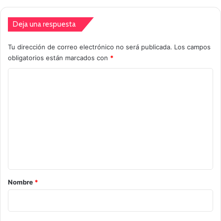
Deja una respuesta
Tu dirección de correo electrónico no será publicada.
Los campos
obligatorios están marcados con
*
C
o
m
e
n
t
a
r
Nombre
*
i
o