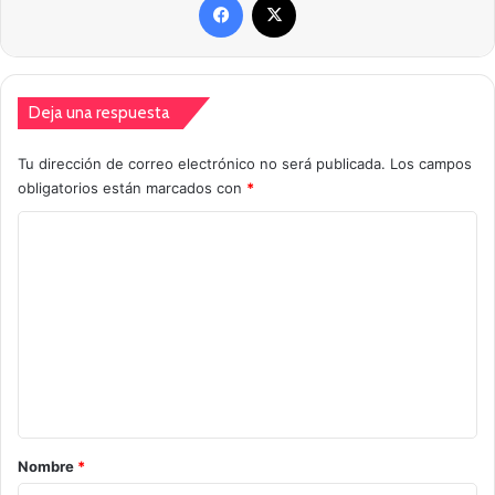
Deja una respuesta
Tu dirección de correo electrónico no será publicada.
Los campos
obligatorios están marcados con
*
C
o
m
e
n
t
a
r
Nombre
*
i