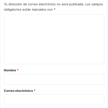
Tu dirección de correo electrónico no será publicada.
Los campos
obligatorios están marcados con
*
C
o
m
e
n
t
a
r
Nombre
*
i
o
*
Correo electrónico
*