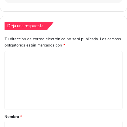
Deja una respuesta
Tu dirección de correo electrónico no será publicada.
Los campos
obligatorios están marcados con
*
C
o
m
e
n
t
a
r
Nombre
*
i