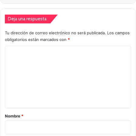
Deja una respuesta
Tu dirección de correo electrónico no será publicada.
Los campos
obligatorios están marcados con
*
C
o
m
e
n
t
a
r
Nombre
*
i
o