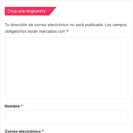
Deja una respuesta
Tu dirección de correo electrónico no será publicada.
Los campos
obligatorios están marcados con
*
C
o
m
e
n
t
a
r
Nombre
*
i
o
*
Correo electrónico
*