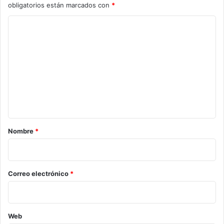
obligatorios están marcados con
*
C
o
m
e
n
t
a
r
Nombre
*
i
o
*
Correo electrónico
*
Web