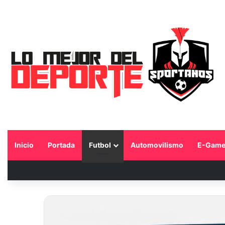
Inicio
Portada
Futbol
Automovilismo
E-Game