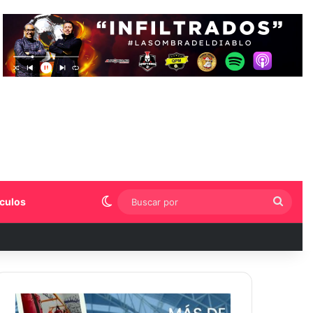
Switch skin
Busca
culos
por