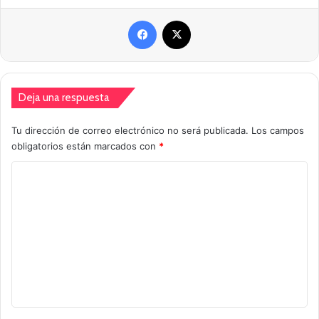
Facebook
X
Deja una respuesta
Tu dirección de correo electrónico no será publicada.
Los campos
obligatorios están marcados con
*
C
o
m
e
n
t
a