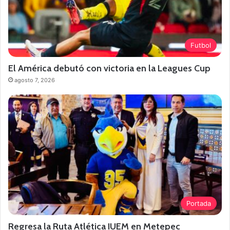
Futbol
El América debutó con victoria en la Leagues Cup
agosto 7, 2026
Portada
Regresa la Ruta Atlética IUEM en Metepec