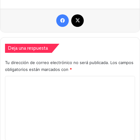
Facebook
X
Deja una respuesta
Tu dirección de correo electrónico no será publicada.
Los campos
obligatorios están marcados con
*
C
o
m
e
n
t
a