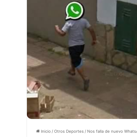
Inicio
/
Otros Deportes
/
Nos falla de nuevo What