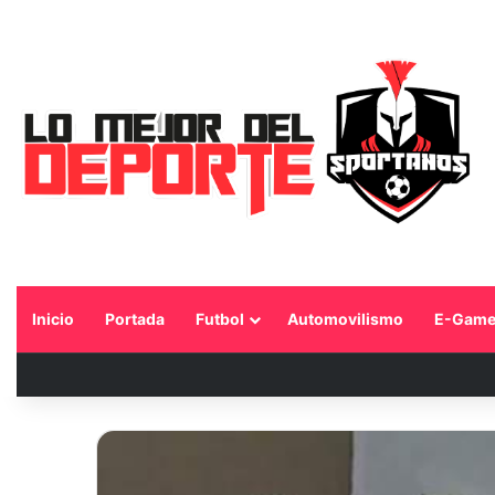
Inicio
Portada
Futbol
Automovilismo
E-Game