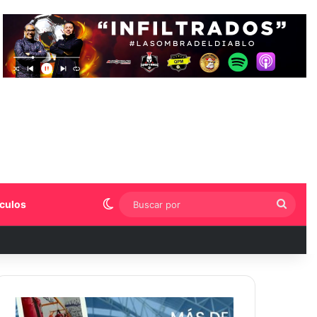
Switch skin
Busca
culos
por