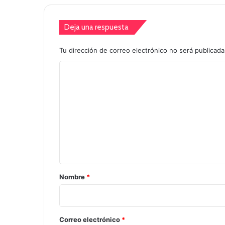
Deja una respuesta
Tu dirección de correo electrónico no será publicada
C
o
m
e
n
t
a
r
Nombre
*
i
o
*
Correo electrónico
*